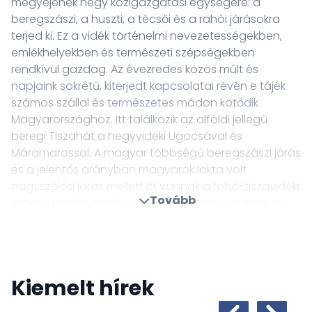
megyéjének négy közigazgatási egységére: a
beregszászi, a huszti, a técsői és a rahói járásokra
terjed ki. Ez a vidék történelmi nevezetességekben,
emlékhelyekben és természeti szépségekben
rendkívül gazdag. Az évezredes közös múlt és
napjaink sokrétű, kiterjedt kapcsolatai révén e tájék
számos szállal és természetes módon kötődik
Magyarországhoz. Itt találkozik az alföldi jellegű
beregi Tiszahát a hegyvidéki Ugocsával és
Máramarossal. A magyar többségű beregszászi járás
és a jelentős arányban magyarok lakta volt
nagyszőlősi járás mellett itt vannak a felső-tiszavidéki
Tovább
szórványmagyarság ismert települései, az egykori
koronavárosok: Técső és Visk, vagy a Fekete- és a
Fehér-Tiszát egy folyóvá egyesítő Rahó és a távoli
Kőrősmező.
Az itteni magyar történelmi és kulturális emlékhelyek
Kiemelt hírek
hosszan sorolhatók: a huszti várrom, a nagyszőlősi
Perényi-kastély, vagy Nyaláb vára, ahol 1532-ben