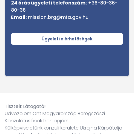
24 órás ügyeleti telefonszám:
+36-80-36-
80-36
Email:
mission.brg@mfa.gov.hu
Ügyeleti elérhetőségek
Tisztelt Látogató!
Üdvözölöm Önt Magyarország Beregszászi
Konzulátusának honlapján!
Külképviseletünk konzuli kerülete Ukrajna Kárpátalja