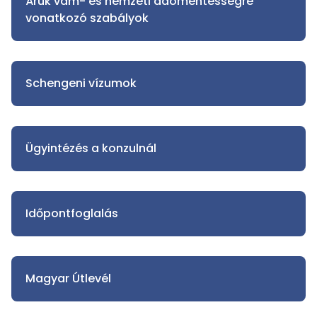
Áruk vám- és nemzeti adómentességre
vonatkozó szabályok
Schengeni vízumok
Ügyintézés a konzulnál
Időpontfoglalás
Magyar Útlevél