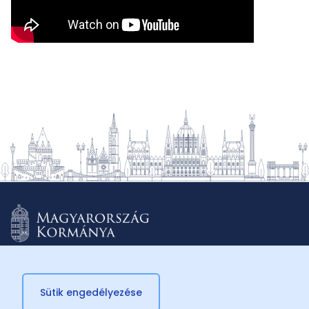
Sütik engedélyezése
© 2026 Külügyminisztérium